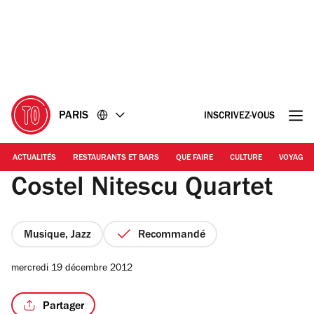
Accéder
Accéder
au
au
contenu
pied
de
page
PARIS
INSCRIVEZ-VOUS
ACTUALITÉS
RESTAURANTS ET BARS
QUE FAIRE
CULTURE
VOYAGE
Costel Nitescu Quartet
Musique, Jazz
Recommandé
mercredi 19 décembre 2012
Partager