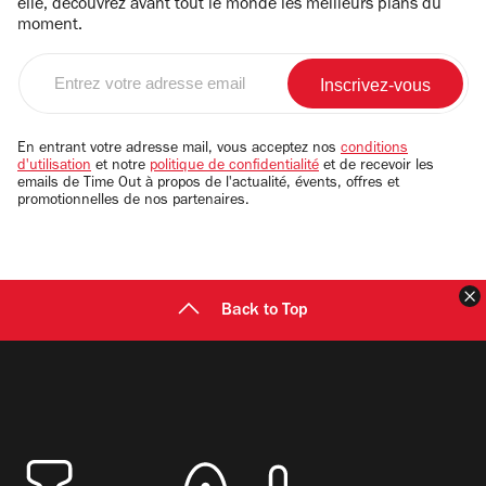
elle, découvrez avant tout le monde les meilleurs plans du
moment.
Entrez
votre
adresse
email
En entrant votre adresse mail, vous acceptez nos
conditions
d'utilisation
et notre
politique de confidentialité
et de recevoir les
emails de Time Out à propos de l'actualité, évents, offres et
promotionnelles de nos partenaires.
F
Back to Top