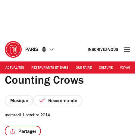
Accéder
Accéder
au
au
contenu
pied
de
page
PARIS
INSCRIVEZ-VOUS
ACTUALITÉS
RESTAURANTS ET BARS
QUE FAIRE
CULTURE
VOYAGE
Counting Crows
Musique
Recommandé
mercredi 1 octobre 2014
Partager