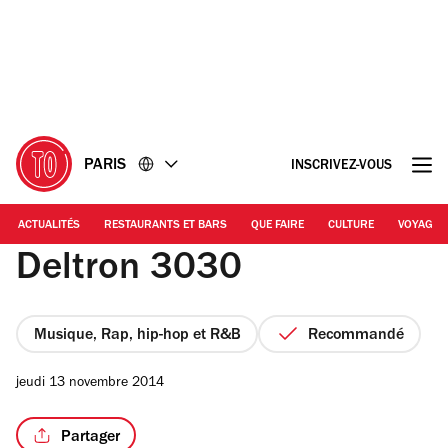
Accéder
Accéder
au
au
contenu
pied
de
page
PARIS
INSCRIVEZ-VOUS
ACTUALITÉS
RESTAURANTS ET BARS
QUE FAIRE
CULTURE
VOYAGE
Deltron 3030
Musique, Rap, hip-hop et R&B
Recommandé
jeudi 13 novembre 2014
Partager