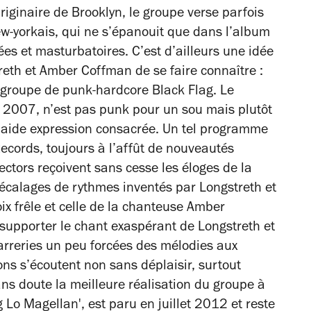
riginaire de Brooklyn, le groupe verse parfois
ew-yorkais, qui ne s’épanouit que dans l’album
s et masturbatoires. C’est d’ailleurs une idée
reth et Amber Coffman de se faire connaître :
 groupe de punk-hardcore Black Flag. Le
en 2007, n’est pas punk pour un sou mais plutôt
a laide expression consacrée. Un tel programme
ecords, toujours à l’affût de nouveautés
jectors reçoivent sans cesse les éloges de la
décalages de rythmes inventés par Longstreth et
x frêle et celle de la chanteuse Amber
supporter le chant exaspérant de Longstreth et
arreries un peu forcées des mélodies aux
ns s’écoutent non sans déplaisir, surtout
ans doute la meilleure réalisation du groupe à
g Lo Magellan', est paru en juillet 2012 et reste