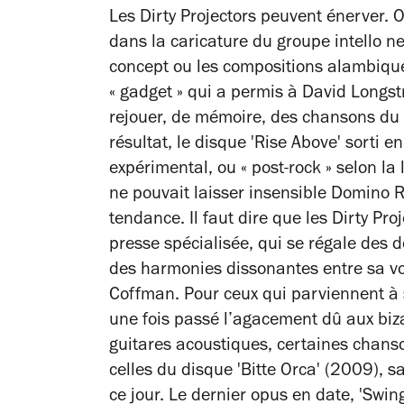
Les Dirty Projectors peuvent énerver. O
dans la caricature du groupe intello n
concept ou les compositions alambiquée
« gadget » qui a permis à David Longst
rejouer, de mémoire, des chansons du
résultat, le disque 'Rise Above' sorti 
expérimental, ou « post-rock » selon l
ne pouvait laisser insensible Domino R
tendance. Il faut dire que les Dirty Pro
presse spécialisée, qui se régale des 
des harmonies dissonantes entre sa voi
Coffman. Pour ceux qui parviennent à 
une fois passé l’agacement dû aux biz
guitares acoustiques, certaines chanso
celles du disque 'Bitte Orca' (2009), s
ce jour. Le dernier opus en date, 'Swin