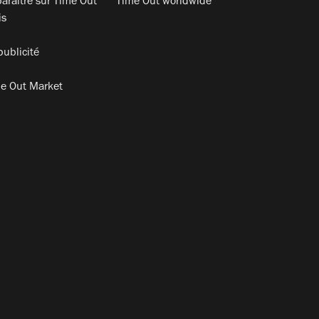
araitre sur Time Out
Time Out worldwide
is
publicité
e Out Market