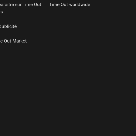
araitre sur Time Out
Time Out worldwide
is
publicité
e Out Market