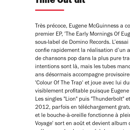
Time Out dit
Très précoce, Eugene McGuinness a co
premier EP, 'The Early Mornings Of Eu
sous-label de Domino Records. L’essai 
confie rapidement la réalisation d’un 
de chansons pop dans la plus pure tradit
intentions sont là, mais les tubes m
ans désormais accompagne provisoirem
'Colour Of The Trap' et joue avec lui d
visiblement profitable puisque Eugene
Les singles "Lion" puis "Thunderbolt" e
2012, parfois en téléchargement gratui
et le bouche-à-oreille fonctionne à plei
Voyage' sort en août et devient album 