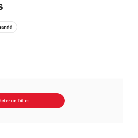
s
mandé
eter un billet