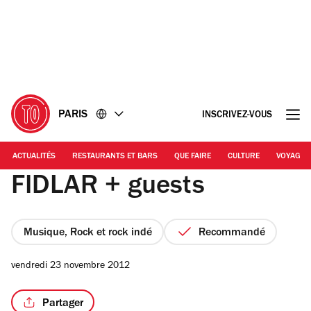
Accéder
Accéder
au
au
contenu
pied
de
page
PARIS
INSCRIVEZ-VOUS
ACTUALITÉS
RESTAURANTS ET BARS
QUE FAIRE
CULTURE
VOYAGE
FIDLAR + guests
Musique, Rock et rock indé
Recommandé
vendredi 23 novembre 2012
Partager