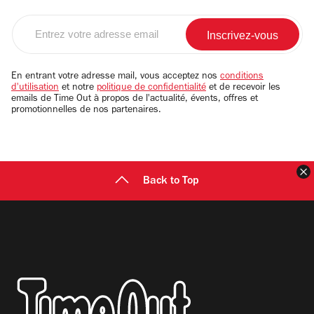
Entrez
votre
adresse
email
En entrant votre adresse mail, vous acceptez nos
conditions
d'utilisation
et notre
politique de confidentialité
et de recevoir les
emails de Time Out à propos de l'actualité, évents, offres et
promotionnelles de nos partenaires.
F
Back to Top