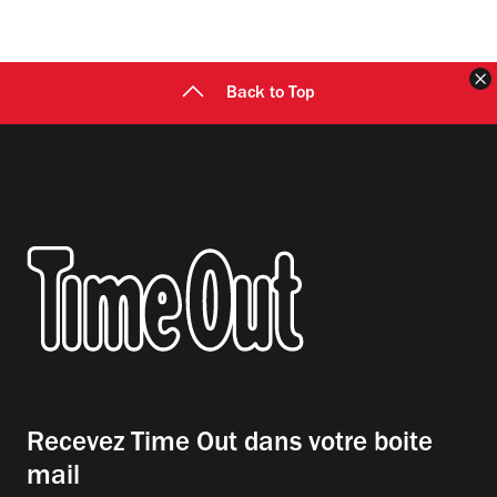
F
Back to Top
Recevez Time Out dans votre boite
mail