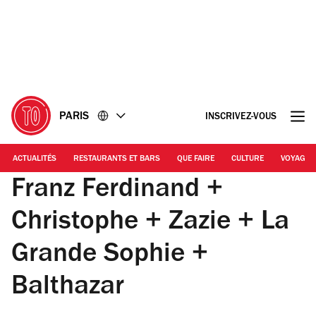
Accéder
Accéder
au
au
contenu
pied
de
page
PARIS
INSCRIVEZ-VOUS
ACTUALITÉS
RESTAURANTS ET BARS
QUE FAIRE
CULTURE
VOYAGE
Franz Ferdinand +
Christophe + Zazie + La
Grande Sophie +
Balthazar