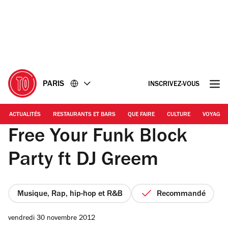
Accéder
Accéder
au
au
contenu
pied
de
page
PARIS
INSCRIVEZ-VOUS
ACTUALITÉS
RESTAURANTS ET BARS
QUE FAIRE
CULTURE
VOYAGE
Free Your Funk Block
Party ft DJ Greem
Musique, Rap, hip-hop et R&B
Recommandé
vendredi 30 novembre 2012