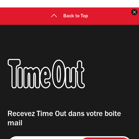
F
Back to Top
Recevez Time Out dans votre boite
mail