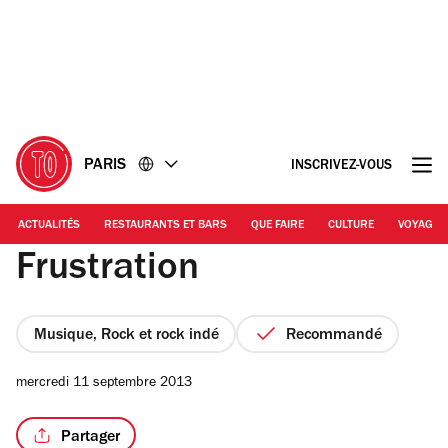
Accéder
Accéder
au
au
contenu
pied
de
page
PARIS
INSCRIVEZ-VOUS
ACTUALITÉS
RESTAURANTS ET BARS
QUE FAIRE
CULTURE
VOYAGE
Frustration
Musique, Rock et rock indé
Recommandé
mercredi 11 septembre 2013
Partager