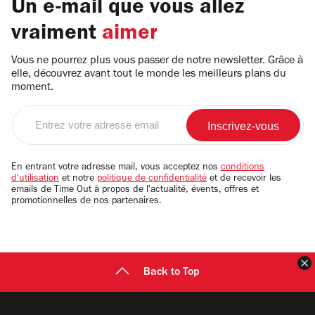
Un e-mail que vous allez
vraiment
aimer
Vous ne pourrez plus vous passer de notre newsletter. Grâce à
elle, découvrez avant tout le monde les meilleurs plans du
moment.
Entrez
votre
adresse
email
En entrant votre adresse mail, vous acceptez nos
conditions
d'utilisation
et notre
politique de confidentialité
et de recevoir les
emails de Time Out à propos de l'actualité, évents, offres et
promotionnelles de nos partenaires.
F
Back to Top