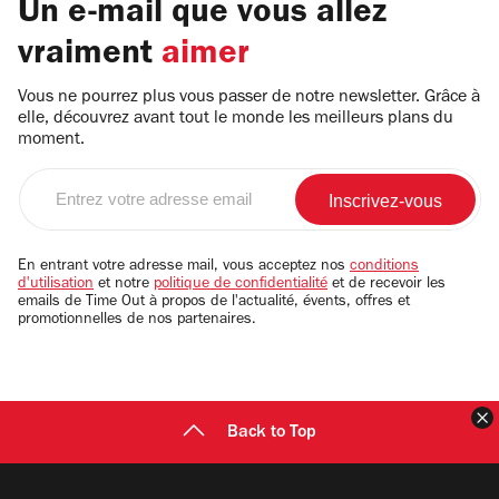
Un e-mail que vous allez
vraiment
aimer
Vous ne pourrez plus vous passer de notre newsletter. Grâce à
elle, découvrez avant tout le monde les meilleurs plans du
moment.
Entrez
votre
adresse
email
En entrant votre adresse mail, vous acceptez nos
conditions
d'utilisation
et notre
politique de confidentialité
et de recevoir les
emails de Time Out à propos de l'actualité, évents, offres et
promotionnelles de nos partenaires.
F
Back to Top