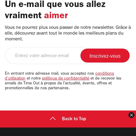
Un e-mail que vous allez
vraiment
aimer
Vous ne pourrez plus vous passer de notre newsletter. Grâce à
elle, découvrez avant tout le monde les meilleurs plans du
moment.
Entrez
votre
adresse
email
En entrant votre adresse mail, vous acceptez nos
conditions
d'utilisation
et notre
politique de confidentialité
et de recevoir les
emails de Time Out à propos de l'actualité, évents, offres et
promotionnelles de nos partenaires.
F
Back to Top