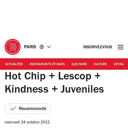
Accéder
Accéder
au
au
contenu
pied
de
page
PARIS
INSCRIVEZ-VOUS
ACTUALITÉS
RESTAURANTS ET BARS
QUE FAIRE
CULTURE
VOYAGE
Hot Chip + Lescop +
Kindness + Juveniles
Recommandé
mercredi 24 octobre 2012