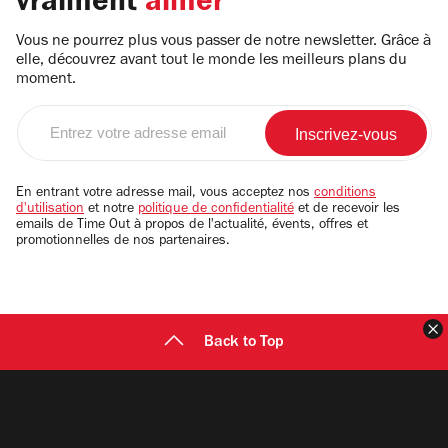
vraiment
aimer
Vous ne pourrez plus vous passer de notre newsletter. Grâce à
elle, découvrez avant tout le monde les meilleurs plans du
moment.
Entrez
votre
adresse
email
En entrant votre adresse mail, vous acceptez nos
conditions
d'utilisation
et notre
politique de confidentialité
et de recevoir les
emails de Time Out à propos de l'actualité, évents, offres et
promotionnelles de nos partenaires.
F
Back to Top