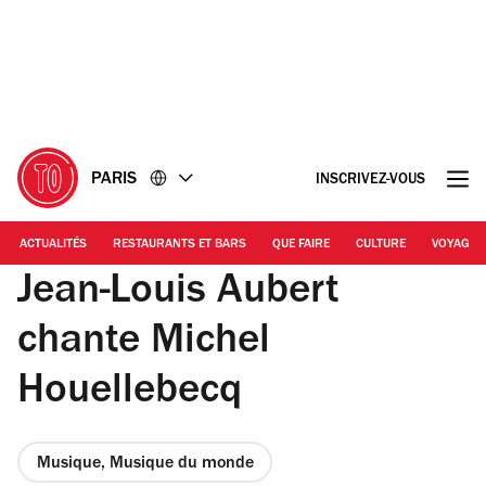
Accéder
Accéder
au
au
contenu
pied
de
page
PARIS
INSCRIVEZ-VOUS
ACTUALITÉS
RESTAURANTS ET BARS
QUE FAIRE
CULTURE
VOYAGE
Jean-Louis Aubert
chante Michel
Houellebecq
Musique, Musique du monde