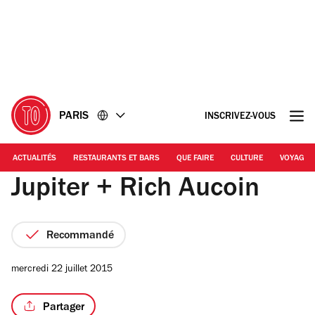
Accéder
Accéder
au
au
contenu
pied
de
page
PARIS
INSCRIVEZ-VOUS
ACTUALITÉS
RESTAURANTS ET BARS
QUE FAIRE
CULTURE
VOYAGE
Jupiter + Rich Aucoin
Recommandé
mercredi 22 juillet 2015
Partager