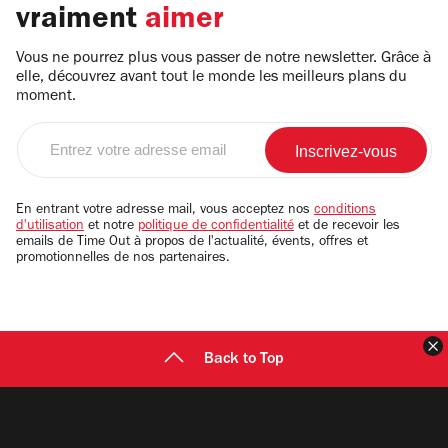
vraiment
aimer
Vous ne pourrez plus vous passer de notre newsletter. Grâce à
elle, découvrez avant tout le monde les meilleurs plans du
moment.
Entrez
votre
adresse
email
En entrant votre adresse mail, vous acceptez nos
conditions
d'utilisation
et notre
politique de confidentialité
et de recevoir les
emails de Time Out à propos de l'actualité, évents, offres et
promotionnelles de nos partenaires.
F
Back to Top