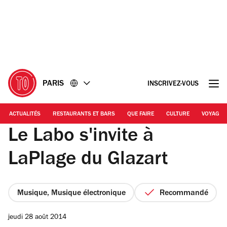
Accéder
Accéder
au
au
contenu
pied
de
page
PARIS
INSCRIVEZ-VOUS
ACTUALITÉS
RESTAURANTS ET BARS
QUE FAIRE
CULTURE
VOYAGE
Le Labo s'invite à
LaPlage du Glazart
Musique, Musique électronique
Recommandé
jeudi 28 août 2014