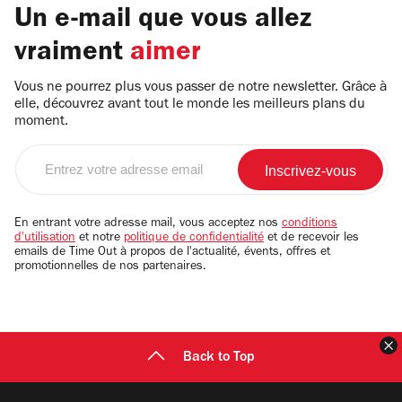
Un e-mail que vous allez
vraiment
aimer
Vous ne pourrez plus vous passer de notre newsletter. Grâce à
elle, découvrez avant tout le monde les meilleurs plans du
moment.
Entrez
votre
adresse
email
En entrant votre adresse mail, vous acceptez nos
conditions
d'utilisation
et notre
politique de confidentialité
et de recevoir les
emails de Time Out à propos de l'actualité, évents, offres et
promotionnelles de nos partenaires.
F
Back to Top