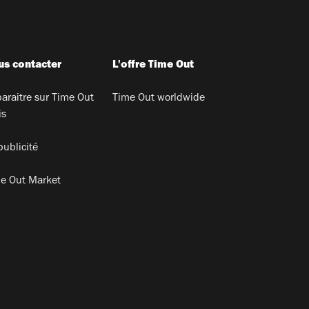
s contacter
L'offre Time Out
araitre sur Time Out
Time Out worldwide
is
publicité
e Out Market