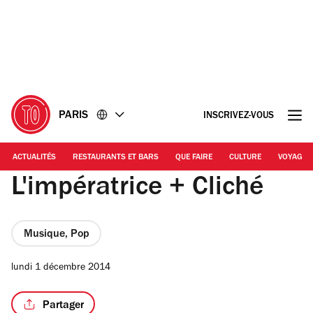
Accéder
Accéder
au
au
contenu
pied
de
page
PARIS
INSCRIVEZ-VOUS
ACTUALITÉS
RESTAURANTS ET BARS
QUE FAIRE
CULTURE
VOYAGE
L'impératrice + Cliché
Musique, Pop
lundi 1 décembre 2014
Partager