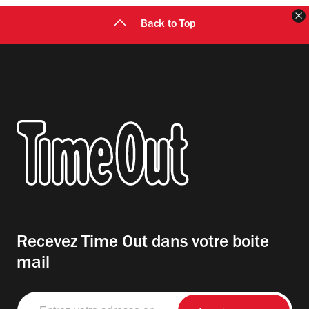
F
Back to Top
Recevez Time Out dans votre boite
mail
Entrez