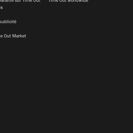
araitre sur Time Out
Time Out worldwide
is
publicité
e Out Market