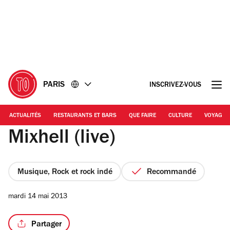
Accéder
Accéder
au
au
contenu
pied
de
page
PARIS
INSCRIVEZ-VOUS
ACTUALITÉS
RESTAURANTS ET BARS
QUE FAIRE
CULTURE
VOYAGE
Mixhell (live)
Musique, Rock et rock indé
Recommandé
mardi 14 mai 2013
Partager