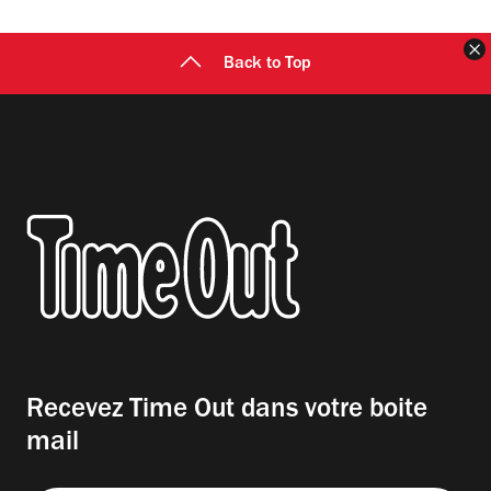
F
Back to Top
Recevez Time Out dans votre boite
mail