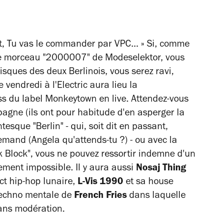
aut, Tu vas le commander par VPC... » Si, comme
 le morceau "2000007" de Modeselektor, vous
ques des deux Berlinois, vous serez ravi,
endredi à l'Electric aura lieu la
ss du label Monkeytown en live. Attendez-vous
agne (ils ont pour habitude d'en asperger la
esque "Berlin" - qui, soit dit en passant,
emand (Angela qu'attends-tu ?) - ou avec la
 Block", vous ne pouvez ressortir indemne d'un
lement impossible. Il y aura aussi
Nosaj Thing
ct hip-hop lunaire,
L-Vis 1990
et sa house
 techno mentale de
French Fries
dans laquelle
ans modération.