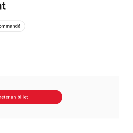
ht
commandé
eter un billet