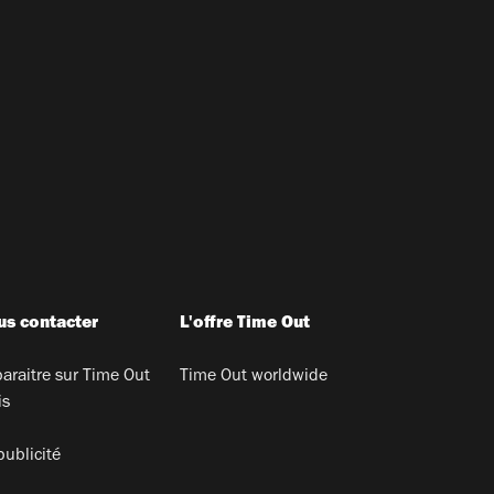
s contacter
L'offre Time Out
araitre sur Time Out
Time Out worldwide
is
publicité