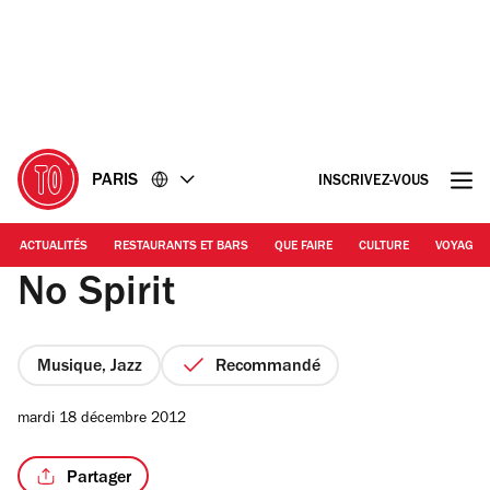
Accéder
Accéder
au
au
contenu
pied
de
page
PARIS
INSCRIVEZ-VOUS
ACTUALITÉS
RESTAURANTS ET BARS
QUE FAIRE
CULTURE
VOYAGE
No Spirit
Musique, Jazz
Recommandé
mardi 18 décembre 2012
Partager