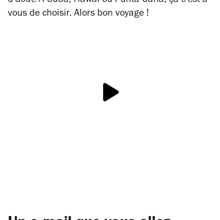
d'août. A Cuba, Hawaï ou Punta Cana, ça c'est à
vous de choisir. Alors bon voyage !