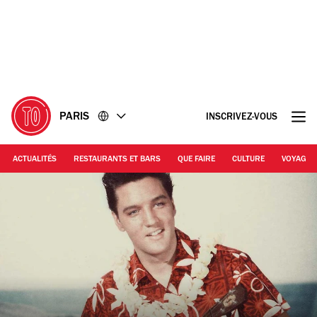
Accéder
Accéder
au
au
contenu
pied
de
page
PARIS
INSCRIVEZ-VOUS
ACTUALITÉS
RESTAURANTS ET BARS
QUE FAIRE
CULTURE
VOYAGE