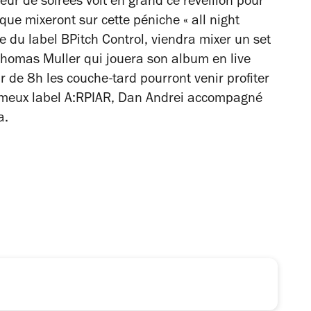
eur de soirées voit en grand ce réveillon pour
que mixeront sur cette péniche « all night
ice du label BPitch Control, viendra mixer un set
 Thomas Muller qui jouera son album en live
 de 8h les couche-tard pourront venir profiter
ameux label A:RPIAR, Dan Andrei accompagné
a.