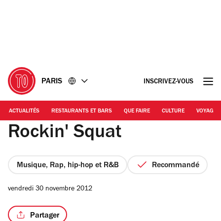
Accéder
Accéder
au
au
contenu
pied
de
page
PARIS
INSCRIVEZ-VOUS
ACTUALITÉS
RESTAURANTS ET BARS
QUE FAIRE
CULTURE
VOYAGE
Rockin' Squat
Musique, Rap, hip-hop et R&B
Recommandé
vendredi 30 novembre 2012
Partager