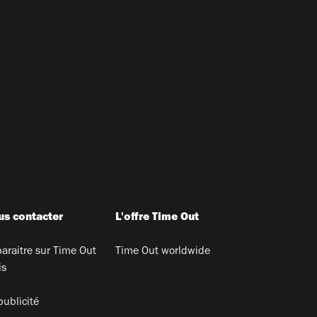
s contacter
L'offre Time Out
araitre sur Time Out
Time Out worldwide
is
publicité