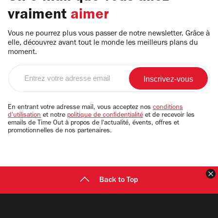
vraiment
aimer
Vous ne pourrez plus vous passer de notre newsletter. Grâce à
elle, découvrez avant tout le monde les meilleurs plans du
moment.
Entrez
votre
adresse
email
En entrant votre adresse mail, vous acceptez nos
conditions
d'utilisation
et notre
politique de confidentialité
et de recevoir les
emails de Time Out à propos de l'actualité, évents, offres et
promotionnelles de nos partenaires.
F
Back to Top