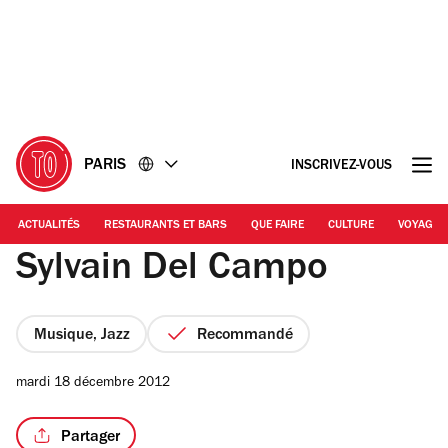
Accéder
Accéder
au
au
contenu
pied
de
page
PARIS
INSCRIVEZ-VOUS
ACTUALITÉS
RESTAURANTS ET BARS
QUE FAIRE
CULTURE
VOYAGE
Sylvain Del Campo
Musique, Jazz
Recommandé
mardi 18 décembre 2012
Partager