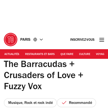
Accéder
Accéder
au
au
contenu
pied
de
page
PARIS
INSCRIVEZ-VOUS
ACTUALITÉS
RESTAURANTS ET BARS
QUE FAIRE
CULTURE
VOYAGE
The Barracudas +
Crusaders of Love +
Fuzzy Vox
Musique, Rock et rock indé
Recommandé