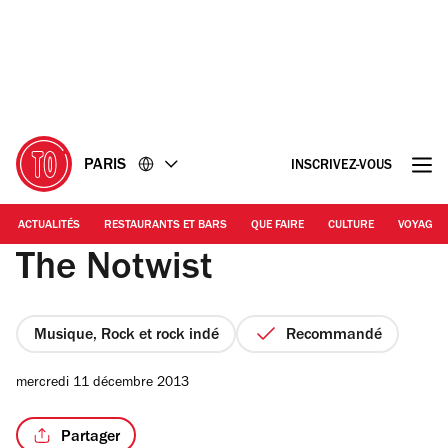
Accéder
Accéder
au
au
contenu
pied
de
page
PARIS
INSCRIVEZ-VOUS
ACTUALITÉS
RESTAURANTS ET BARS
QUE FAIRE
CULTURE
VOYAGE
The Notwist
Musique, Rock et rock indé
Recommandé
mercredi 11 décembre 2013
Partager