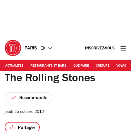
Accéder
Accéder
au
au
contenu
pied
de
page
PARIS
INSCRIVEZ-VOUS
ACTUALITÉS
RESTAURANTS ET BARS
QUE FAIRE
CULTURE
VOYAGE
The Rolling Stones
Recommandé
jeudi 25 octobre 2012
Partager