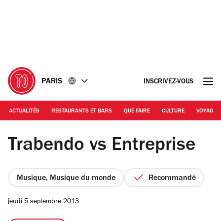
Accéder
Accéder
au
au
contenu
pied
de
page
PARIS
INSCRIVEZ-VOUS
ACTUALITÉS
RESTAURANTS ET BARS
QUE FAIRE
CULTURE
VOYAGE
Superets
Trabendo vs Entreprise
Musique, Musique du monde
Recommandé
jeudi 5 septembre 2013