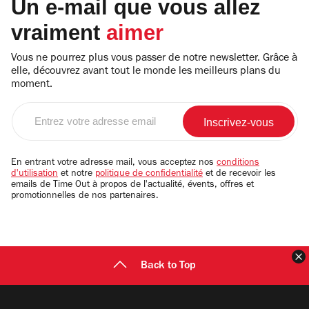
Un e-mail que vous allez
vraiment
aimer
Vous ne pourrez plus vous passer de notre newsletter. Grâce à
elle, découvrez avant tout le monde les meilleurs plans du
moment.
Entrez
votre
adresse
email
En entrant votre adresse mail, vous acceptez nos
conditions
d'utilisation
et notre
politique de confidentialité
et de recevoir les
emails de Time Out à propos de l'actualité, évents, offres et
promotionnelles de nos partenaires.
F
Back to Top