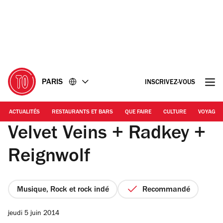
Accéder
Accéder
au
au
contenu
pied
de
page
PARIS
INSCRIVEZ-VOUS
ACTUALITÉS
RESTAURANTS ET BARS
QUE FAIRE
CULTURE
VOYAGE
Velvet Veins + Radkey +
Reignwolf
Musique, Rock et rock indé
Recommandé
jeudi 5 juin 2014