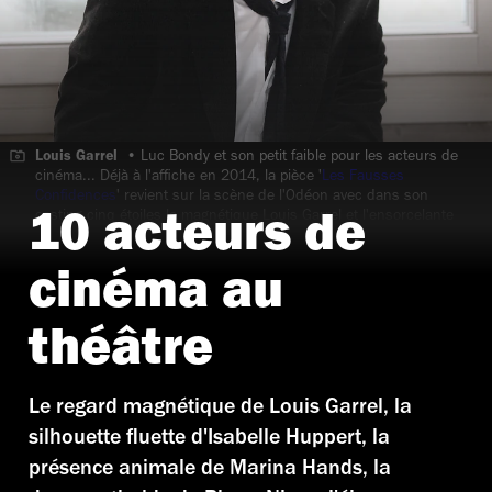
Louis Garrel •
Luc Bondy et son petit faible pour les acteurs de
cinéma... Déjà à l'affiche en 2014, la pièce '
Les Fausses
Confidences
' revient sur la scène de l'Odéon avec dans son
casting cinq étoiles le magnétique Louis Garrel et l'ensorcelante
10 acteurs de
Isabelle Huppert.
cinéma au
théâtre
Le regard magnétique de Louis Garrel, la
silhouette fluette d'Isabelle Huppert, la
présence animale de Marina Hands, la