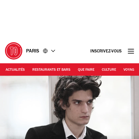
Accéder
Accéder
au
au
contenu
pied
de
page
PARIS
INSCRIVEZ-VOUS
ACTUALITÉS
RESTAURANTS ET BARS
QUE FAIRE
CULTURE
VOYAGE