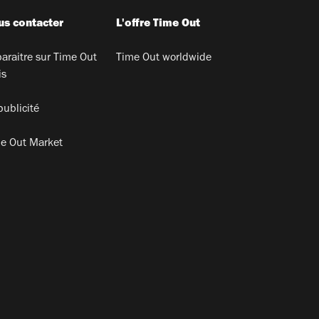
s contacter
L'offre Time Out
araitre sur Time Out
Time Out worldwide
is
publicité
e Out Market