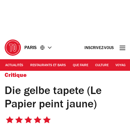
Accéder
Accéder
au
au
contenu
pied
de
page
PARIS
INSCRIVEZ-VOUS
ACTUALITÉS
RESTAURANTS ET BARS
QUE FAIRE
CULTURE
VOYAGE
Critique
Die gelbe tapete (Le
Papier peint jaune)
5
sur