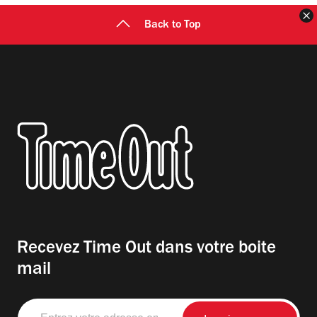
F
Back to Top
Recevez Time Out dans votre boite
mail
Entrez