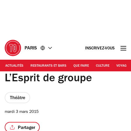
Accéder
Accéder
au
au
contenu
pied
de
page
PARIS
INSCRIVEZ-VOUS
ACTUALITÉS
RESTAURANTS ET BARS
QUE FAIRE
CULTURE
VOYAGE
L’Esprit de groupe
Théâtre
mardi 3 mars 2015
Partager