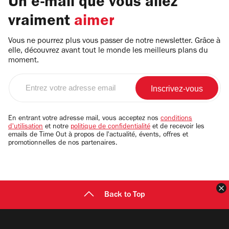
Un e-mail que vous allez
vraiment
aimer
Vous ne pourrez plus vous passer de notre newsletter. Grâce à
elle, découvrez avant tout le monde les meilleurs plans du
moment.
Entrez
votre
adresse
email
En entrant votre adresse mail, vous acceptez nos
conditions
d'utilisation
et notre
politique de confidentialité
et de recevoir les
emails de Time Out à propos de l'actualité, évents, offres et
promotionnelles de nos partenaires.
F
Back to Top