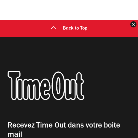
F
Back to Top
Recevez Time Out dans votre boite
mail