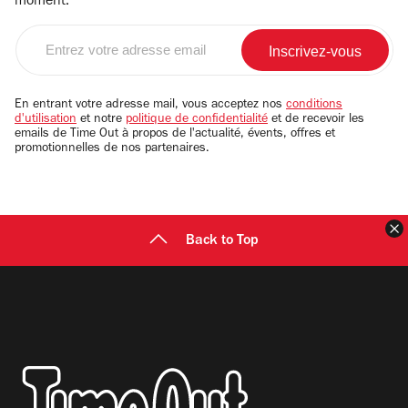
moment.
Entrez
votre
adresse
email
En entrant votre adresse mail, vous acceptez nos
conditions
d'utilisation
et notre
politique de confidentialité
et de recevoir les
emails de Time Out à propos de l'actualité, évents, offres et
promotionnelles de nos partenaires.
F
Back to Top