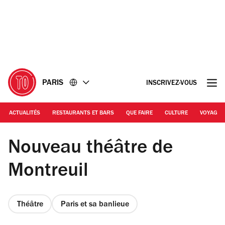
Accéder
Accéder
au
au
contenu
pied
de
page
PARIS
INSCRIVEZ-VOUS
ACTUALITÉS
RESTAURANTS ET BARS
QUE FAIRE
CULTURE
VOYAGE
DR | Nouveau théâtre de Montreuil
Nouveau théâtre de
Montreuil
Théâtre
Paris et sa banlieue