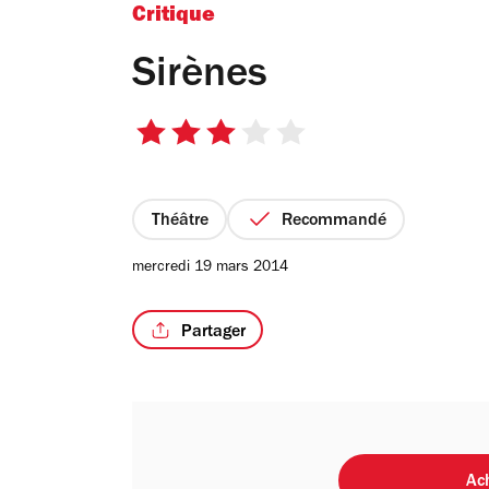
Critique
Sirènes
3
sur
5
étoiles
Théâtre
Recommandé
mercredi 19 mars 2014
Partager
Ach