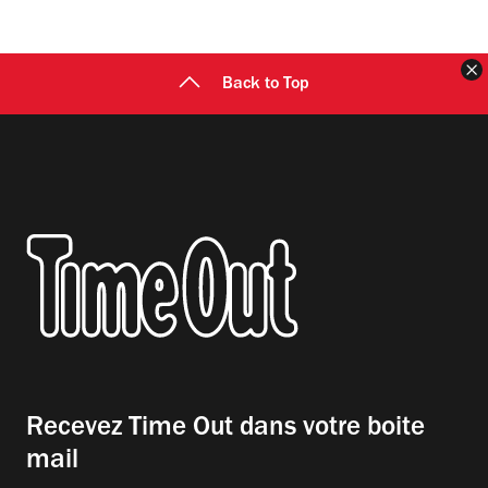
F
Back to Top
Recevez Time Out dans votre boite
mail