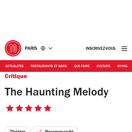
Accéder
Accéder
au
au
contenu
pied
de
page
PARIS
INSCRIVEZ-VOUS
ACTUALITÉS
RESTAURANTS ET BARS
QUE FAIRE
CULTURE
VOYAGE
Critique
The Haunting Melody
5
sur
5
étoiles