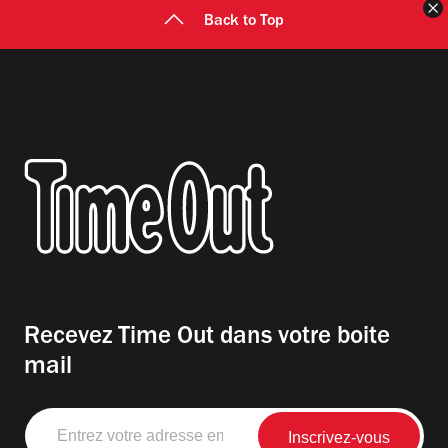
F
Back to Top
Recevez Time Out dans votre boite
mail
Entrez
votre