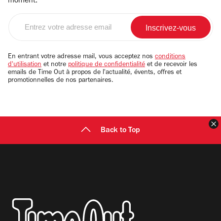
moment.
Entrez
votre
adresse
email
En entrant votre adresse mail, vous acceptez nos
conditions
d'utilisation
et notre
politique de confidentialité
et de recevoir les
emails de Time Out à propos de l'actualité, évents, offres et
promotionnelles de nos partenaires.
F
Back to Top