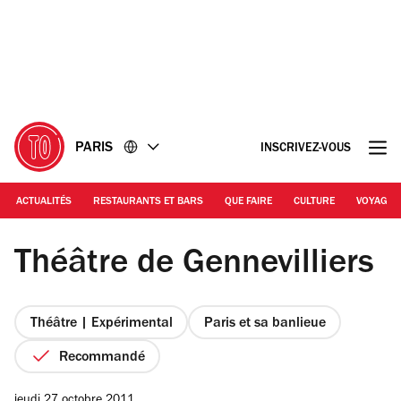
Accéder
Accéder
au
au
contenu
pied
de
page
PARIS
INSCRIVEZ-VOUS
ACTUALITÉS
RESTAURANTS ET BARS
QUE FAIRE
CULTURE
VOYAGE
© Cyrille Weiner
Théâtre de Gennevilliers
Théâtre | Expérimental
Paris et sa banlieue
Recommandé