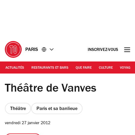
Accéder
Accéder
au
au
contenu
pied
de
page
PARIS
INSCRIVEZ-VOUS
ACTUALITÉS
RESTAURANTS ET BARS
QUE FAIRE
CULTURE
VOYAGE
DR | Théâtre de Vanves
Théâtre de Vanves
Théâtre
Paris et sa banlieue
vendredi 27 janvier 2012