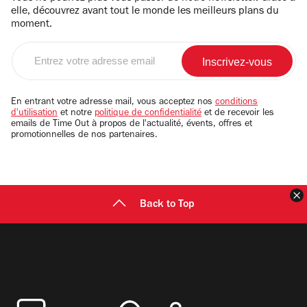
elle, découvrez avant tout le monde les meilleurs plans du
moment.
Entrez
votre
adresse
email
En entrant votre adresse mail, vous acceptez nos
conditions
d'utilisation
et notre
politique de confidentialité
et de recevoir les
emails de Time Out à propos de l'actualité, évents, offres et
promotionnelles de nos partenaires.
F
Back to Top