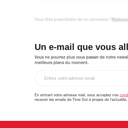
Vous êtes propriétaire de ce commerce ?
Réclame
Un e-mail que vous al
Vous ne pourrez plus vous passer de notre newsle
meilleurs plans du moment.
Entrez
votre
adresse
email
En entrant votre adresse mail, vous acceptez nos
condi
recevoir les emails de Time Out à propos de l'actualité,