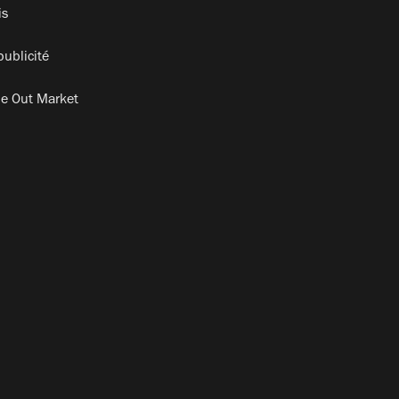
is
publicité
e Out Market