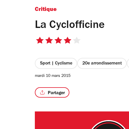
Critique
La Cyclofficine
4
sur
5
étoiles
Sport | Cyclisme
20e arrondissement
mardi 10 mars 2015
Partager