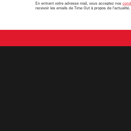
email
En entrant votre adresse mail, vous acceptez nos
condi
recevoir les emails de Time Out à propos de l'actualité,