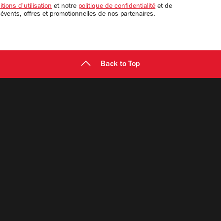
tions d'utilisation
et notre
politique de confidentialité
et de
 évents, offres et promotionnelles de nos partenaires.
Back to Top