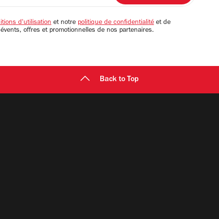
tions d'utilisation
et notre
politique de confidentialité
et de
 évents, offres et promotionnelles de nos partenaires.
Back to Top