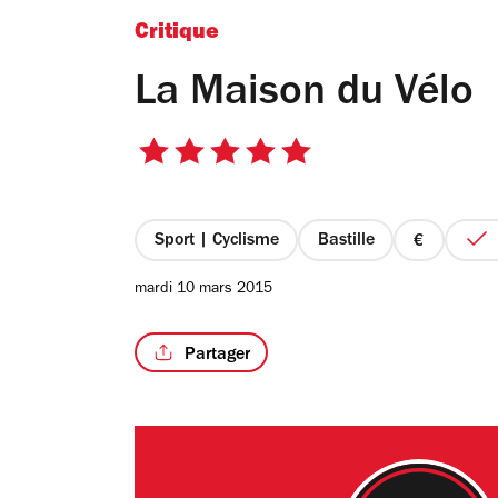
Critique
La Maison du Vélo
5
sur
5
étoiles
Sport | Cyclisme
Bastille
prix
1
mardi 10 mars 2015
sur
4
Partager