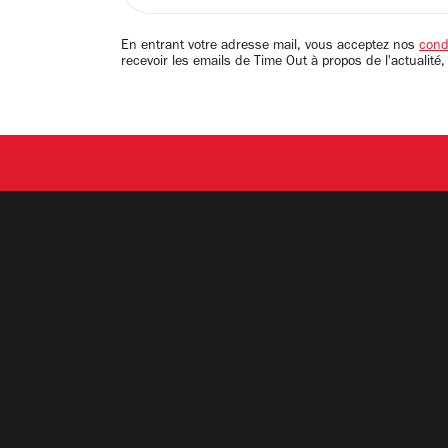
adresse
email
En entrant votre adresse mail, vous acceptez nos
condi
recevoir les emails de Time Out à propos de l'actualité,