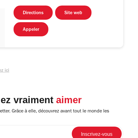
Directions
Site web
Appeler
z ici
lez vraiment
aimer
tter. Grâce à elle, découvrez avant tout le monde les