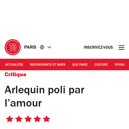
Accéder
Accéder
au
au
contenu
pied
de
page
PARIS
INSCRIVEZ-VOUS
ACTUALITÉS
RESTAURANTS ET BARS
QUE FAIRE
CULTURE
VOYAGE
Critique
Arlequin poli par
l’amour
5
sur