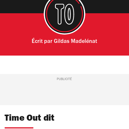
Écrit par
Gildas Madelénat
PUBLICITÉ
Time Out dit