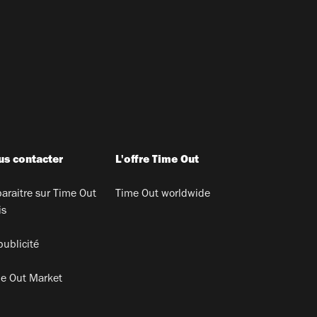
s contacter
L'offre Time Out
araitre sur Time Out
Time Out worldwide
is
publicité
e Out Market