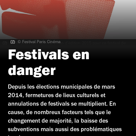
© Festival Paris Cinéma
© Festival Paris Cinéma | Pas d'édition 2015 pour ce festival de
cinéma parisien.
Festivals en
danger
Depuis les élections municipales de mars
2014, fermetures de lieux culturels et
annulations de festivals se multiplient. En
cause, de nombreux facteurs tels que le
changement de majorité, la baisse des
subventions mais aussi des problématiques