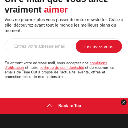
vraiment
aimer
Vous ne pourrez plus vous passer de notre newsletter. Grâce à
elle, découvrez avant tout le monde les meilleurs plans du
moment.
Entrez
votre
adresse
email
En entrant votre adresse mail, vous acceptez nos
conditions
d'utilisation
et notre
politique de confidentialité
et de recevoir les
emails de Time Out à propos de l'actualité, évents, offres et
promotionnelles de nos partenaires.
F
Back to Top