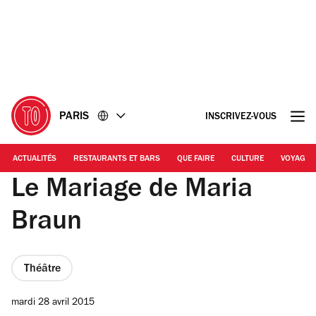
Accéder
Accéder
au
au
contenu
pied
de
page
PARIS
INSCRIVEZ-VOUS
ACTUALITÉS
RESTAURANTS ET BARS
QUE FAIRE
CULTURE
VOYAGE
Le Mariage de Maria
Braun
Théâtre
mardi 28 avril 2015